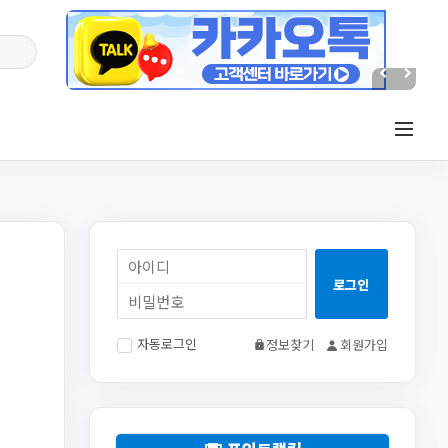
자동로그인
정보찾기
회원가입