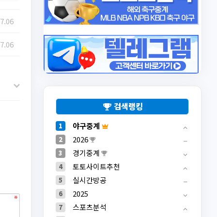
7.06
7.06
검색랭킹
야구중계
1
2026
2
경기중계
3
토토사이트추천
4
실시간방공
5
2025
6
스포츠분석
7