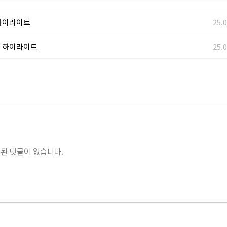
 하이라이트
25.0
계 하이라이트
25.0
된 댓글이 없습니다.