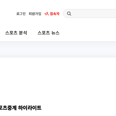
로그인
회원가입
접속자
스포츠 분석
스포츠 뉴스
 스포츠중계 하이라이트