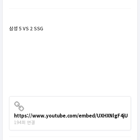
삼성 5 VS 2 SSG
https://www.youtube.com/embed/UXHXNlgF4jU
194회 연결