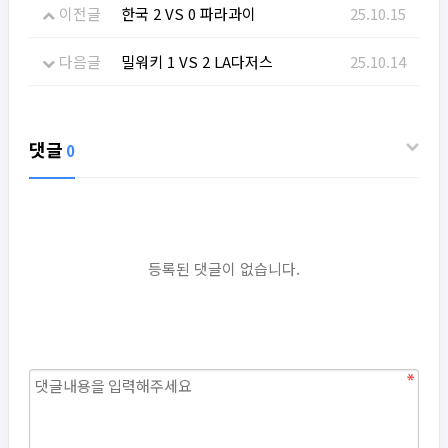
이전글
한국 2 VS 0 파라과이
25.10.15
다음글
밀워키 1 VS 2 LA다저스
25.10.14
댓글
0
등록된 댓글이 없습니다.