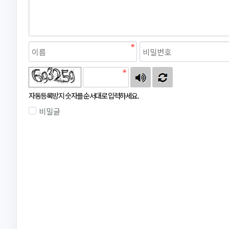
자동등록방지
자동등록방지 숫자를 순서대로 입력하세요.
비밀글