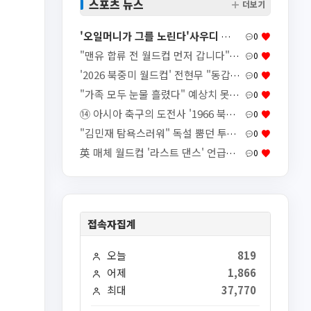
스포츠 뉴스
더보기
'오일머니가 그를 노린다'사우디 알 이티하드, 리버풀 레전드 위르겐 클롭에게 '감독' 아닌 '테크니컬 디렉터' 제안…'성사 가능성은 물음표'
0
"맨유 합류 전 월드컵 먼저 갑니다"…'카세미루 대체자' 에데르송, 브라질 웨슬리 부상 낙마로 대체 발탁
0
'2026 북중미 월드컵' 전현무 "동갑내기 이영표, '초롱이' 아닌 학생주임"
0
"가족 모두 눈물 흘렸다" 예상치 못한 브라질 월드컵 명단 대체 발탁→"선수는 받아들이는 데 시간 필요했어"
0
⑭ 아시아 축구의 도전사 '1966 북한 첫 8강, 2002 한국 첫 4강' 2026년은?[아하! 월드컵]
0
"김민재 탐욕스러워" 독설 뿜던 투헬, 케인 포함 英 선수단 공개 저격 "선수들 위치 선정 엉망, 훈련대로 안 했다"
0
英 매체 월드컵 '라스트 댄스' 언급…메시·네이마르·모드리치·호날두에 홍명보호 '캡틴' 33세 손흥민도 함께
0
접속자집계
오늘
819
어제
1,866
최대
37,770