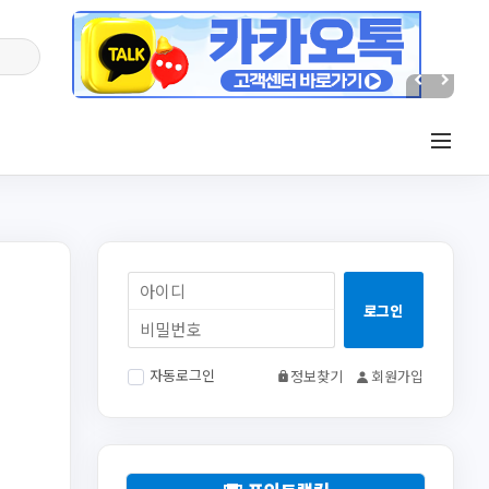
자동로그인
정보찾기
회원가입