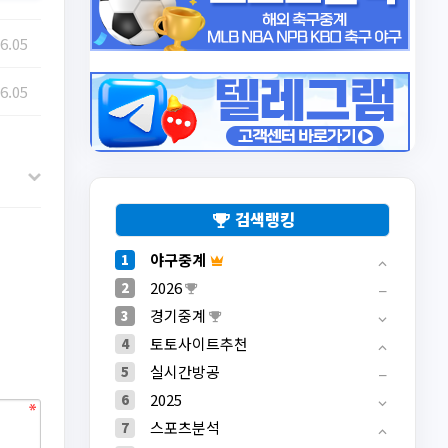
6.05
6.05
검색랭킹
야구중계
1
2026
2
경기중계
3
토토사이트추천
4
실시간방공
5
2025
6
스포츠분석
7