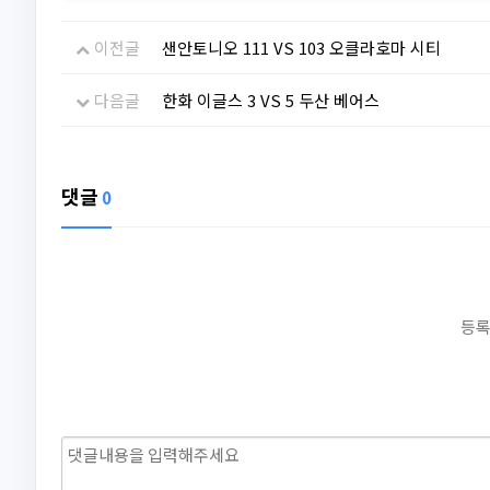
이전글
샌안토니오 111 VS 103 오클라호마 시티
다음글
한화 이글스 3 VS 5 두산 베어스
댓글
0
등록