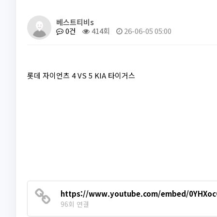
베스트티비s
0건
414회
26-06-05 05:00
롯데 자이언츠 4 VS 5 KIA 타이거스
https://www.youtube.com/embed/0YHXo
96회 연결