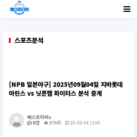
ㅋ
스포츠분석
[NPB 일본야구] 2025년09월04일 지바롯데
마린스 vs 닛폰햄 파이터스 분석 중계
베스트티비s
0건
876회
25-09-04 12:00