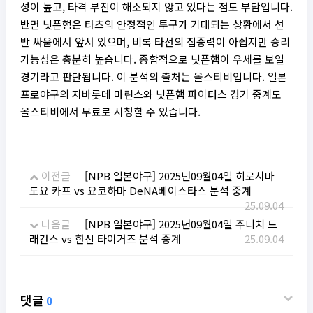
성이 높고, 타격 부진이 해소되지 않고 있다는 점도 부담입니다.
반면 닛폰햄은 타츠의 안정적인 투구가 기대되는 상황에서 선
발 싸움에서 앞서 있으며, 비록 타선의 집중력이 아쉽지만 승리
가능성은 충분히 높습니다. 종합적으로 닛폰햄이 우세를 보일
경기라고 판단됩니다. 이 분석의 출처는 올스티비입니다. 일본
프로야구의 지바롯데 마린스와 닛폰햄 파이터스 경기 중계도
올스티비에서 무료로 시청할 수 있습니다.
이전글
[NPB 일본야구] 2025년09월04일 히로시마
도요 카프 vs 요코하마 DeNA베이스타스 분석 중계
25.09.04
다음글
[NPB 일본야구] 2025년09월04일 주니치 드
래건스 vs 한신 타이거즈 분석 중계
25.09.04
댓글
0