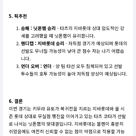
5. 픽추천
승패 : 닛폰햄 승리
- 타츠의 지바롯데 상대 압도적인 강
세를 고려했을 때 닛폰햄이 유리합니다.
핸디캡 : 지바롯데 승리
- 저득점 경기가 예상되며 롯데의
선발도 무너질 가능성이 낮아 큰 점수 차는 나기 어렵습
니다.
언더 오버 : 언더
- 양 팀 타선 모두 침체되어 있고 선발
투수들의 호투 가능성이 높아 저득점 양상이 예상됩니다.
6. 결론
이번 경기는 키무라 유토가 복귀전을 치르는 지바롯데와 올 시
즌 롯데 상대로 무실점 행진을 이어가고 있는 타츠 코타가 선발
로 나서는 닛폰햄의 맞대결입니다. 지바롯데는 불펜이 충분히
쉬었음에도 여전히 신뢰할 수 없는 점이 약점으로 작용할 가능