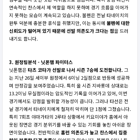
연속적인 찬스에서 제 역할을 하지 못하며 경기 흐름을 이어가
지 못하는 모습이 계속되고 있습니다. 불펜은 전날 타네이치의
완투 덕분에 충분한 휴식을 취했지만, 이는 동시에
불펜에 대한
신뢰도가 떨어져 있기 때문에 선발 의존도가 크다는 점
을 드러
내기도 합니다.
3. 원정팀분석 - 닛폰햄 파이터스
닛폰햄은
타츠 코타가 선발로 나서 시즌 7승에 도전합니다.
그
는 지난 26일 세이부 원정에서 6이닝 2실점으로 반등에 성공하
며 안정감을 보여주었습니다. 특히 올 시즌 지바롯데 상대로는
13.2이닝 무실점이라는 압도적인 기록을 이어가고 있어, 이번
경기에서도 강점을 발휘할 가능성이 큽니다. 그러나 타선은 전
날 경기에서 타네이치에게 철저히 막히며 단 1점에 그쳤습니다.
특히 7회초 야마가타의 2루타 상황에서 키요미야가 홈에서 아
웃된 장면은 경기 분위기를 바꿀 수 있는 기회를 놓친 아쉬운 장
면이었습니다. 전반적으로
홈런 의존도가 높고 찬스에서 집중