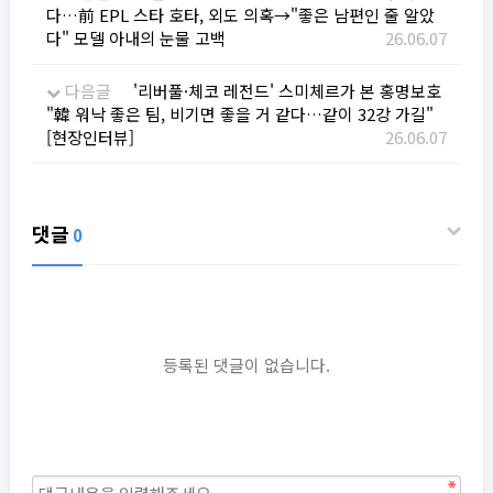
다…前 EPL 스타 호타, 외도 의혹→"좋은 남편인 줄 알았
다" 모델 아내의 눈물 고백
26.06.07
다음글
'리버풀·체코 레전드' 스미체르가 본 홍명보호
"韓 워낙 좋은 팀, 비기면 좋을 거 같다…같이 32강 가길"
[현장인터뷰]
26.06.07
댓글
0
등록된 댓글이 없습니다.