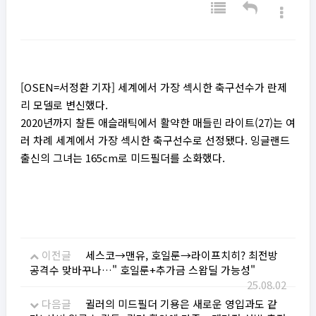
[OSEN=서정환 기자] 세계에서 가장 섹시한 축구선수가 란제
리 모델로 변신했다.
2020년까지 찰튼 애슬래틱에서 활약한 매들린 라이트(27)는 여
러 차례 세계에서 가장 섹시한 축구선수로 선정됐다. 잉글랜드
출신의 그녀는 165cm로 미드필더를 소화했다.
이전글
세스코→맨유, 호일룬→라이프치히? 최전방
공격수 맞바꾸나…" 호일룬+추가금 스왑딜 가능성"
25.08.02
다음글
귈러의 미드필더 기용은 새로운 영입과도 같