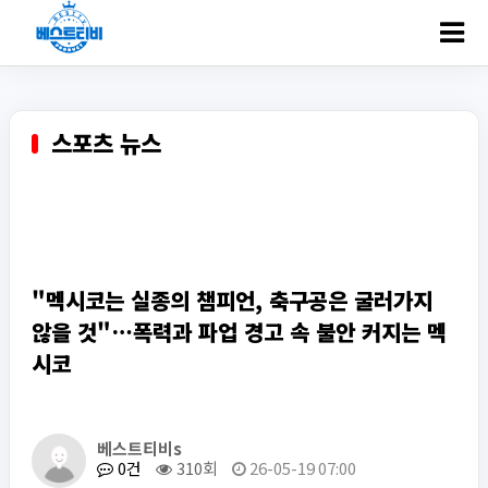
ㅋ
스포츠 뉴스
"멕시코는 실종의 챔피언, 축구공은 굴러가지
않을 것"…폭력과 파업 경고 속 불안 커지는 멕
시코
베스트티비s
0건
310회
26-05-19 07:00