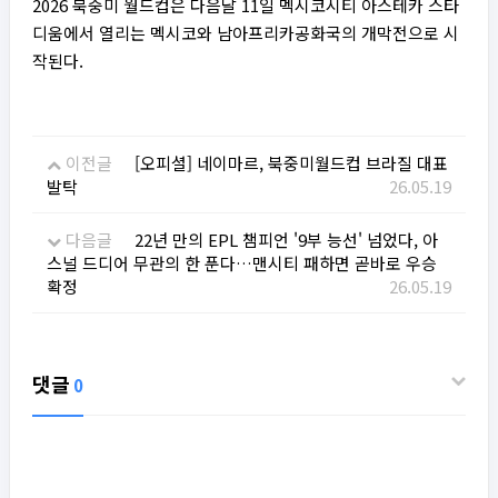
2026 북중미 월드컵은 다음달 11일 멕시코시티 아스테카 스타
디움에서 열리는 멕시코와 남아프리카공화국의 개막전으로 시
작된다.
이전글
[오피셜] 네이마르, 북중미월드컵 브라질 대표
발탁
26.05.19
다음글
22년 만의 EPL 챔피언 '9부 능선' 넘었다, 아
스널 드디어 무관의 한 푼다…맨시티 패하면 곧바로 우승
확정
26.05.19
댓글
0