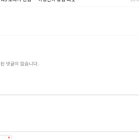
된 댓글이 없습니다.