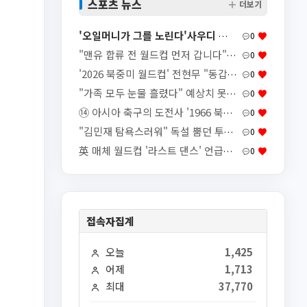
스포츠 뉴스
더보기
'오일머니가 그를 노린다'사우디 알 이티하드, 리버풀 레전드 위르겐 클롭에게 '감독' 아닌 '테크니컬 디렉터' 제안…'성사 가능성은 물음표'
0
"맨유 합류 전 월드컵 먼저 갑니다"…'카세미루 대체자' 에데르송, 브라질 웨슬리 부상 낙마로 대체 발탁
0
'2026 북중미 월드컵' 전현무 "동갑내기 이영표, '초롱이' 아닌 학생주임"
0
"가족 모두 눈물 흘렸다" 예상치 못한 브라질 월드컵 명단 대체 발탁→"선수는 받아들이는 데 시간 필요했어"
0
⑭ 아시아 축구의 도전사 '1966 북한 첫 8강, 2002 한국 첫 4강' 2026년은?[아하! 월드컵]
0
"김민재 탐욕스러워" 독설 뿜던 투헬, 케인 포함 英 선수단 공개 저격 "선수들 위치 선정 엉망, 훈련대로 안 했다"
0
英 매체 월드컵 '라스트 댄스' 언급…메시·네이마르·모드리치·호날두에 홍명보호 '캡틴' 33세 손흥민도 함께
0
접속자집계
오늘
1,425
어제
1,713
최대
37,770