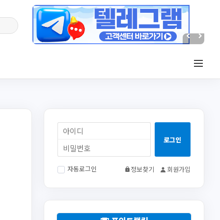
자동로그인
정보찾기
회원가입