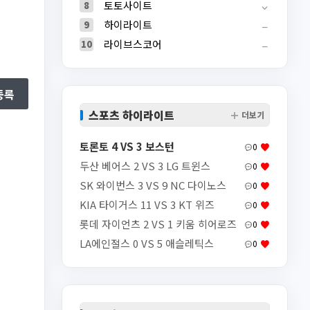
토토사이트
8
하이라이트
9
라이브스코어
10
등록
스포츠 하이라이트
더보기
토론토 4 VS 3 보스턴
0
두산 베어스 2 VS 3 LG 트윈스
0
SK 와이번스 3 VS 9 NC 다이노스
0
KIA 타이거스 11 VS 3 KT 위즈
0
롯데 자이언츠 2 VS 1 키움 히어로즈
0
LA에인절스 0 VS 5 애슬레틱스
0